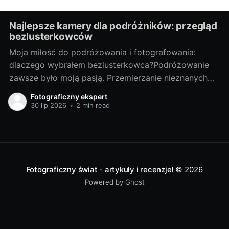
Najlepsze kamery dla podróżników: przegląd
bezlusterkowców
Moja miłość do podróżowania i fotografowania:
dlaczego wybrałem bezlusterkowca?Podróżowanie
zawsze było moją pasją. Przemierzanie nieznanych
terenów, odkrywanie nowych miejsc, spotykanie
Fotograficzny ekspert
ciekawych ludzi - te doświadczenia są dla mnie
30 lip 2026
•
2 min read
bezcenne. Lecz z czasem odkryłem, że nie wystarcza
mi tylko doświadczać tych chwil, pragnąłem je także
uwieczniać. Tak narodziła się moja
Fotograficzny świat - artykuły i recenzje!
© 2026
Powered by Ghost