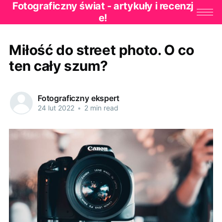
Fotograficzny świat - artykuły i recenzj
e!
Miłość do street photo. O co
ten cały szum?
Fotograficzny ekspert
24 lut 2022
•
2 min read