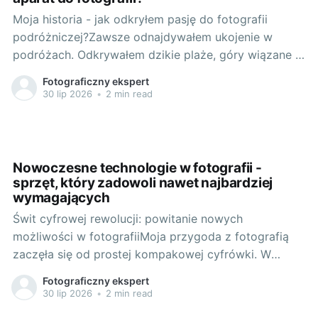
Moja historia - jak odkryłem pasję do fotografii
podróżniczej?Zawsze odnajdywałem ukojenie w
podróżach. Odkrywałem dzikie plaże, góry wiązane z
lokalnymi legendami, nieznane małe miasteczka i
Fotograficzny ekspert
tętniące życiem metropolie. Z biegiem czasu
30 lip 2026
•
2 min read
zrozumiałem, jak ważne jest dla mnie zatrzymywanie
tych momentów i scenerii - i tak oto zaczęła się moja
Nowoczesne technologie w fotografii -
sprzęt, który zadowoli nawet najbardziej
wymagających
Świt cyfrowej rewolucji: powitanie nowych
możliwości w fotografiiMoja przygoda z fotografią
zaczęła się od prostej kompakowej cyfrówki. W
miarę, jak rozwijałem swoją pasję, zrozumiałem, jak
Fotograficzny ekspert
ważny jest dostęp do odpowiedniego sprzętu. Kiedy
30 lip 2026
•
2 min read
jednak pierwszy raz usłyszałem o nowych