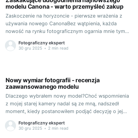
Zaskakujące udogodnienia najnowszego
modelu Canona - warto przemyśleć zakup
Zaskoczenie na horyzoncie - pierwsze wrażenia z
używania nowego CanonaBez wątpienia, każda
nowość na rynku fotograficznym ogarnia mnie tym
samym uczuciem ekscytacji. Tak było również w
Fotograficzny ekspert
przypadku modelu Canon EOS R6 Mark II, który z
30 gru 2025
•
2 min read
zainteresowaniem przetestowałem. Pierwsze
wrażenie? Zaskoczenie. Ale po kolei. Gra świateł i
cieni - praktyczne doświadczenia
Nowy wymiar fotografii - recenzja
zaawansowanego modelu
Dlaczego wybrałem nowy model?Choć wspomnienia
z mojej starej kamery nadal są ze mną, nadszedł
moment, kiedy postanowiłem podjąć decyzję o jej
zmianie. Było ciężko, ale po wielu godzinach
Fotograficzny ekspert
spędzonych na oglądaniu filmów na Youtube,
30 gru 2025
•
2 min read
czytaniu opinii ekspertów i analizowaniu moich