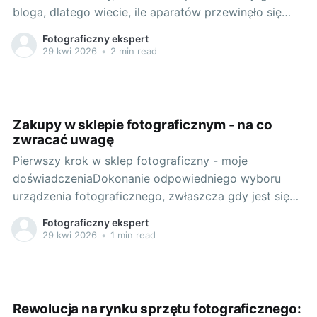
bloga, dlatego wiecie, ile aparatów przewinęło się
przez moje ręce. Więc kiedy podchodziłem do testów
Fotograficzny ekspert
nowego Canon EOS RP, miałem pewne oczekiwania.
29 kwi 2026
•
2 min read
Okazało się, że ten model przekracza je wszelkie. Ale
po kolei… Pierwsze wrażenia - od
Zakupy w sklepie fotograficznym - na co
zwracać uwagę
Pierwszy krok w sklep fotograficzny - moje
doświadczeniaDokonanie odpowiedniego wyboru
urządzenia fotograficznego, zwłaszcza gdy jest się
na początku swojej fotograficznej przygody, może
Fotograficzny ekspert
być prawdziwym wyzwaniem. Pamiętam swoje
29 kwi 2026
•
1 min read
pierwsze wizyty w sklepach fotograficznych -
mnogość marek, modeli, specyfikacji mogła
przyprawić o zawrót głowy. Ale z czasem nauczyłem
się, na co zwracać
Rewolucja na rynku sprzętu fotograficznego: