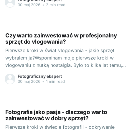
fotografie nie były zaawansowane. Robiłem zdjęcia w
30 maj 2026
•
2 min read
naturalnym świetle, bez żadnej dodatkowej obróbki. Z
czasem zaczęło mi to jednak nie wystarczać,
chciałem więcej. Zaczęłem zgłębiać tajniki fotografii,
powoli
Czy warto zainwestować w profesjonalny
sprzęt do vlogowania?
Pierwsze kroki w świat vlogowania - jakie sprzęt
wybrałem ja?Wspominam moje pierwsze kroki w
vlogowaniu z nutką nostalgia. Było to kilka lat temu,
gdy zacząłem dokumentować swoje podróże. Nowe
Fotograficzny ekspert
miejsca, nowe twarze, nowe doświadczenia -
30 maj 2026
•
1 min read
wszystko to chciałem podzielić się ze światem.
Podstawą każdego vloga jest oczywiście sprzęt.
Czymś
Fotografia jako pasja - dlaczego warto
zainwestować w dobry sprzęt?
Pierwsze kroki w świecie fotografii - odkrywanie