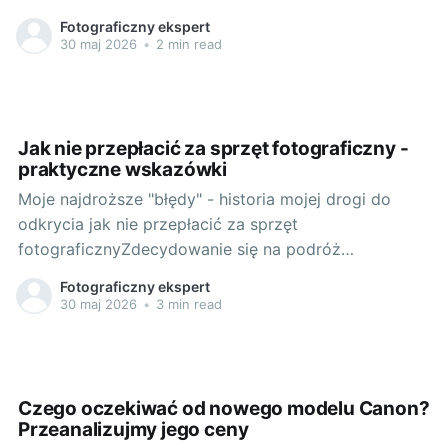
ewoluowało również w kierunku filmowania. Dzielić
Fotograficzny ekspert
się swoimi doświadczeniami, odkrycia i inspiracjami
30 maj 2026
•
2 min read
stało się dla mnie tak naturalne jak oddychanie.
Dlatego też zawsze cieszyłem się, kiedy do moich rąk
wpadały
Jak nie przepłacić za sprzęt fotograficzny -
praktyczne wskazówki
Moje najdroższe "błędy" - historia mojej drogi do
odkrycia jak nie przepłacić za sprzęt
fotograficznyZdecydowanie się na podróż
fotograficzną to nie zawsze jest łatwa decyzja,
Fotograficzny ekspert
zwłaszcza gdy wiąże się to z wizją wydania dużo
30 maj 2026
•
3 min read
pieniędzy. W moim przypadku, fotografowanie to nie
tylko hobby, ale i praca. A więc przy każdym
Czego oczekiwać od nowego modelu Canon?
Przeanalizujmy jego ceny