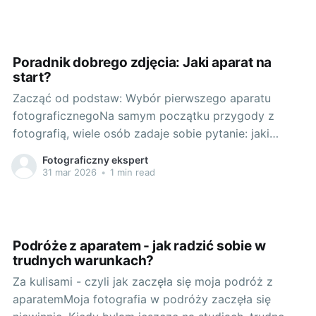
dzisiaj, jest wynikiem ciągłych innowacji, a na czele
tych zmian stoją kamery bezlusterkowe, które
kompletnie zmieniają oblicze filmowania. We
wcześniejszych
Poradnik dobrego zdjęcia: Jaki aparat na
start?
Zacząć od podstaw: Wybór pierwszego aparatu
fotograficznegoNa samym początku przygody z
fotografią, wiele osób zadaje sobie pytanie: jaki
aparat fotograficzny wybrać? Wybór pierwszego
Fotograficzny ekspert
aparatu to decyzja, którą traktuję z dużym
31 mar 2026
•
1 min read
szacunkiem, ponieważ od niej zależy pierwsze
wrażenie i cały bieg przyszłej fotograficznej podróży.
Odpowiedź na to pytanie zależy od kilku
Podróże z aparatem - jak radzić sobie w
trudnych warunkach?
Za kulisami - czyli jak zaczęła się moja podróż z
aparatemMoja fotografia w podróży zaczęła się