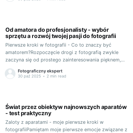
samotnych spacerów po mieście. Zauważyłem, że
odkrywam w nim nowe, nieznane mi dotąd, zakątki.
Od amatora do profesjonalisty - wybór
sprzętu a rozwój twojej pasji do fotografii
Pierwsze kroki w fotografii - Co to znaczy być
amatorem?Rozpoczęcie drogi z fotografią zwykle
zaczyna się od prostego zainteresowania pięknem,
które otacza nas każdego dnia. Być amatorem to być
Fotograficzny ekspert
osobą, która zaczyna odkrywać świat przez obiektyw
30 paź 2025
•
2 min read
aparatu, próbowanie uchwycić nieuchwytne chwile i
emocje. To też często oznacza niewielki budżet
Świat przez obiektyw najnowszych aparatów
- test praktyczny
Zaloty z aparatami - moje pierwsze kroki w
fotografiiPamiętam moje pierwsze emocje związane z