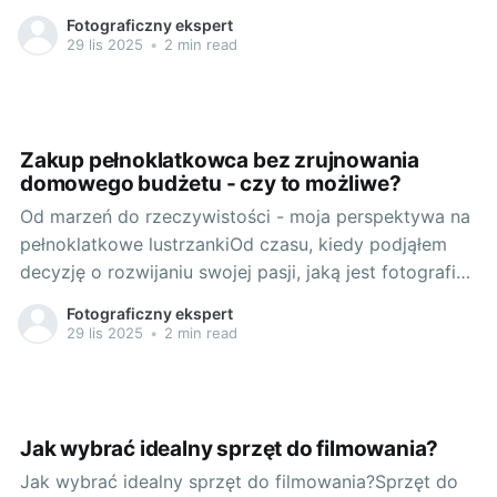
wziąłem do ręki prosty aparat cyfrowy. Zamiast
Fotograficzny ekspert
fotografować zwyczajne rzeczy, które większość
29 lis 2025
•
2 min read
osób uwiecznia na początku swojej przygody z
fotografią, skoncentrowałem się na szczegółach,
które moim zdaniem stanowiły
Zakup pełnoklatkowca bez zrujnowania
domowego budżetu - czy to możliwe?
Od marzeń do rzeczywistości - moja perspektywa na
pełnoklatkowe lustrzankiOd czasu, kiedy podjąłem
decyzję o rozwijaniu swojej pasji, jaką jest fotografia,
marzyłem o pełnoklatkowej lustrzance. To była dla
Fotograficzny ekspert
mnie absolutna wyższość, osiągnięcie, które zawsze
29 lis 2025
•
2 min read
wydawało mi się być nieosiągalne z powodu
wysokich cen, które ustalały producenci. Dopiero,
gdy zrozumiałem, że
Jak wybrać idealny sprzęt do filmowania?
Jak wybrać idealny sprzęt do filmowania?Sprzęt do