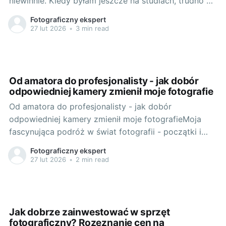
niewinnie. Kiedy byłam jeszcze na studiach, trudno mi
było wyobrazić sobie wyjazd bez aparatu. Pierwsze
Fotograficzny ekspert
wycieczki, pierwsze zdjęcia - wszystko to wydawało
27 lut 2026
•
3 min read
mi się magiczne. Nauczyłem się patrzeć na świat
przez obiektyw i uwieczniać
Od amatora do profesjonalisty - jak dobór
odpowiedniej kamery zmienił moje fotografie
Od amatora do profesjonalisty - jak dobór
odpowiedniej kamery zmienił moje fotografieMoja
fascynująca podróż w świat fotografii - początki i
pierwsze krokiMoja przygoda z fotografią zaczęła się
Fotograficzny ekspert
od amatorskiego pstrykania zdjęć telefonem.
27 lut 2026
•
2 min read
Początkowo sposobem na uchwycenie otaczającego
mnie świata były spontaniczne kadry, które z czasem
zaczęły zdradzać moje rosnące zainteresowanie
Jak dobrze zainwestować w sprzęt
fotograficzny? Rozeznanie cen na