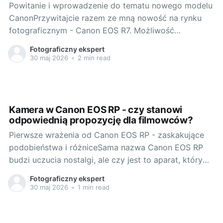
Powitanie i wprowadzenie do tematu nowego modelu
CanonPrzywitajcie razem ze mną nowość na rynku
fotograficznym - Canon EOS R7. Możliwość
przetestowania tego sprzętu stanowi dla mnie
Fotograficzny ekspert
prawdziwą gratkę, tym bardziej, że jako bloger
30 maj 2026
•
2 min read
zajmujący się fotografią, pasjonat podróży,
doświadczam na własnej skórze, jak ważne jest
posiadanie dobrego sprzętu. Aby nieco
Kamera w Canon EOS RP - czy stanowi
odpowiednią propozycję dla filmowców?
Pierwsze wrażenia od Canon EOS RP - zaskakujące
podobieństwa i różniceSama nazwa Canon EOS RP
budzi uczucia nostalgi, ale czy jest to aparat, który
naprawdę spełni oczekiwania współczesnych
Fotograficzny ekspert
filmowców i blogerów? Moje pierwsze wrażenia były
30 maj 2026
•
1 min read
mieszane. Z jednej strony, to bez lustrzanka, co
zawsze jest plusem dla podróżników jak ja,