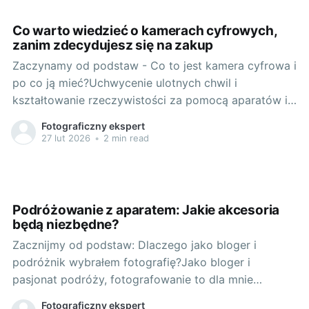
podstawie tylko jednej
Co warto wiedzieć o kamerach cyfrowych,
zanim zdecydujesz się na zakup
Zaczynamy od podstaw - Co to jest kamera cyfrowa i
po co ją mieć?Uchwycenie ulotnych chwil i
kształtowanie rzeczywistości za pomocą aparatów i
kamer to nieodłączna część mojej codzienności.
Fotograficzny ekspert
Podobnie jak moje sony a7 iv, kamera cyfrowa jest
27 lut 2026
•
2 min read
narzędziem, które pozwala nie tylko na rejestrowanie
wydarzeń, ale daje możliwość
Podróżowanie z aparatem: Jakie akcesoria
będą niezbędne?
Zacznijmy od podstaw: Dlaczego jako bloger i
podróżnik wybrałem fotografię?Jako bloger i
pasjonat podróży, fotografowanie to dla mnie
naturalna część mojej przestrzeni. Fotografia pozwala
Fotograficzny ekspert