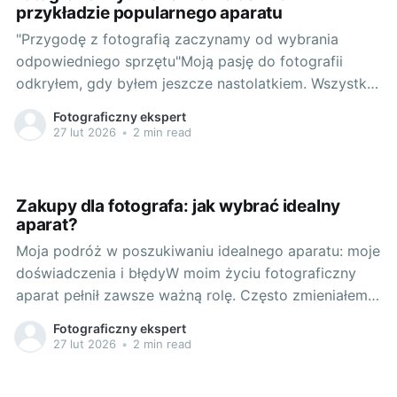
przykładzie popularnego aparatu
"Przygodę z fotografią zaczynamy od wybrania
odpowiedniego sprzętu"Moją pasję do fotografii
odkryłem, gdy byłem jeszcze nastolatkiem. Wszystko
zaczęło się od staromodnego aparatu mojego
Fotograficzny ekspert
dziadka i kilku rollek filmu. Używałem tego aparatu
27 lut 2026
•
2 min read
do robienia zdjęć wszystkiemu - drzewom,
budynkom, ludziom. Robienie zdjęć sprawiało mi
gigantyczną frajdę i to był czas,
Zakupy dla fotografa: jak wybrać idealny
aparat?
Moja podróż w poszukiwaniu idealnego aparatu: moje
doświadczenia i błędyW moim życiu fotograficzny
aparat pełnił zawsze ważną rolę. Często zmieniałem
aparaty, szukając tego jedynego idealnego. Jakiś
Fotograficzny ekspert
czas temu natrafiłem na aparat, którego chciałem od
27 lut 2026
•
2 min read
dawna - sony fx30. Pierwszym błędem, jaki
popełniłem, był pochopny zakup aparatu na