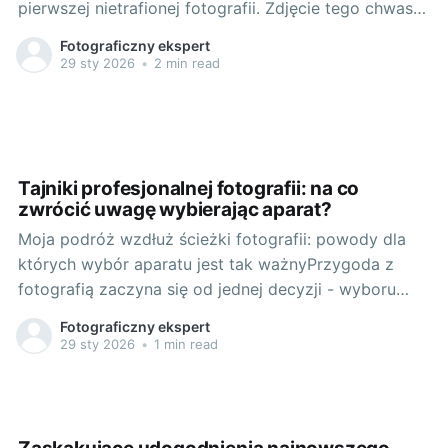
pierwszej nietrafionej fotografii. Zdjęcie tego chwastu
na podwórku, które brzydko mówiąc, wyglądało jak
Fotograficzny ekspert
mglisty kłębek chaosu, zainspirowało mnie do nauki i
29 sty 2026
•
2 min read
zrozumienia, jak działa aparat fotograficzny.
Zacząłem przeglądać instrukcje, nagrania, kursy
online i stopniowo eksperymentować z różnymi
Tajniki profesjonalnej fotografii: na co
zwrócić uwagę wybierając aparat?
Moja podróż wzdłuż ścieżki fotografii: powody dla
których wybór aparatu jest tak ważnyPrzygoda z
fotografią zaczyna się od jednej decyzji - wyboru
odpowiedniego aparatu. Przez lata pracy z tym
Fotograficzny ekspert
medium dowiedziałem się, że niezależnie od
29 sty 2026
•
1 min read
umiejętności, talentu czy wizji artystycznej, właściwe
narzędzie to podstawa sukcesu. Dla mnie takim
urządzeniem bez