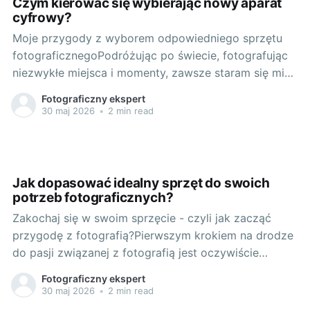
Czym kierować się wybierając nowy aparat
cyfrowy?
Moje przygody z wyborem odpowiedniego sprzętu
fotograficznegoPodróżując po świecie, fotografując
niezwykłe miejsca i momenty, zawsze staram się mieć
przy sobie odpowiedni sprzęt. To jednak nie jest takie
Fotograficzny ekspert
proste, jak mogłoby się wydawać. Wybór
30 maj 2026
•
2 min read
odpowiedniego aparatu cyfrowego to decyzja, która
może wydawać się przytłaczająca ze względu na
różnorodność dostępnych na rynku
Jak dopasować idealny sprzęt do swoich
potrzeb fotograficznych?
Zakochaj się w swoim sprzęcie - czyli jak zacząć
przygodę z fotografią?Pierwszym krokiem na drodze
do pasji związanej z fotografią jest oczywiście
odpowiedź na pytanie - który aparat wybrać?
Fotograficzny ekspert
Możliwości jest wiele, jednak warto rozpocząć
30 maj 2026
•
2 min read
przygodę od kamery, która zaoferuje nam komfort