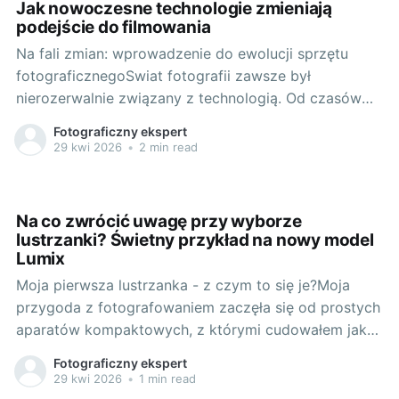
Jak nowoczesne technologie zmieniają
podejście do filmowania
Na fali zmian: wprowadzenie do ewolucji sprzętu
fotograficznegoSwiat fotografii zawsze był
nierozerwalnie związany z technologią. Od czasów
srebrosoli i prób fotografiowania przy pomocy kamer
Fotograficzny ekspert
obscura, aż po dzisiejsze aparaty cyfrowe i sony fx30
29 kwi 2026
•
2 min read
- technologia zawsze stanowiła podstawę rozwoju tej
dziedziny sztuki. Subtelne początki: klastry
technologii początkowo stosowane w fotografiiPo
Na co zwrócić uwagę przy wyborze
lustrzanki? Świetny przykład na nowy model
Lumix
Moja pierwsza lustrzanka - z czym to się je?Moja
przygoda z fotografowaniem zaczęła się od prostych
aparatów kompaktowych, z którymi cudowałem jak
mogłem. Z czasem jednak zrozumiałem, że aby robić
Fotograficzny ekspert
prawdziwe zdjęcia, potrzebuję prawdziwego
29 kwi 2026
•
1 min read
narzędzia. Tak trafiłem na lustrzanki. Jakie są jednak