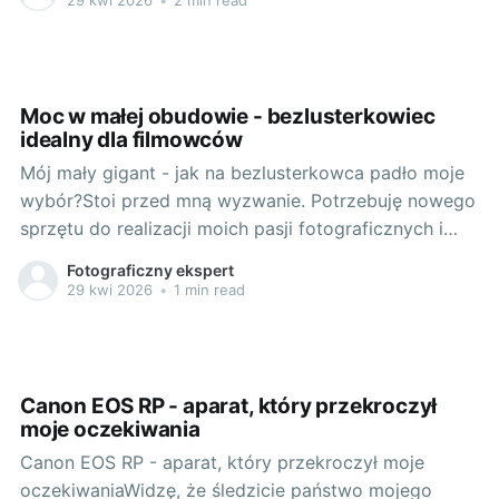
był nie tylko profesjonalny, ale także dostępny
cenowo. W końcu pasją można żyć na różne
Moc w małej obudowie - bezlusterkowiec
idealny dla filmowców
Mój mały gigant - jak na bezlusterkowca padło moje
wybór?Stoi przed mną wyzwanie. Potrzebuję nowego
sprzętu do realizacji moich pasji fotograficznych i
filmowych. Na moje wybory wpływa wiele czynników,
Fotograficzny ekspert
takich jak jakość obrazu, komfort użytkowania czy
29 kwi 2026
•
1 min read
mobilność. Przesiadka z lustrzanki na
bezlusterkowiec? To duże wyzwanie, ale zasadnicze
pytanie brzmi:
Canon EOS RP - aparat, który przekroczył
moje oczekiwania
Canon EOS RP - aparat, który przekroczył moje
oczekiwaniaWidzę, że śledzicie państwo mojego