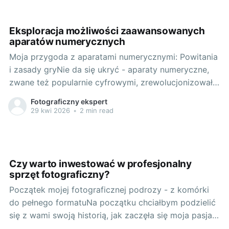
kluczowe kwestie, na które powinniśmy zwrócić
uwagę
Eksploracja możliwości zaawansowanych
aparatów numerycznych
Moja przygoda z aparatami numerycznymi: Powitania
i zasady gryNie da się ukryć - aparaty numeryczne,
zwane też popularnie cyfrowymi, zrewolucjonizowały
fotografowanie. To właśnie dzięki nim od wielu lat
Fotograficzny ekspert
mogę codziennie oddawać się swoim fotograficznym
29 kwi 2026
•
2 min read
fascynacjom, eksplorując nowe miejsca, ludzi i
kultury. Choć miłość do fotografii zaczęła się od
tradycyjnych, analogowych
Czy warto inwestować w profesjonalny
sprzęt fotograficzny?
Początek mojej fotograficznej podrozy - z komórki
do pełnego formatuNa początku chciałbym podzielić
się z wami swoją historią, jak zaczęła się moja pasja
do fotografii. Zaczynałem swoją przygodę z