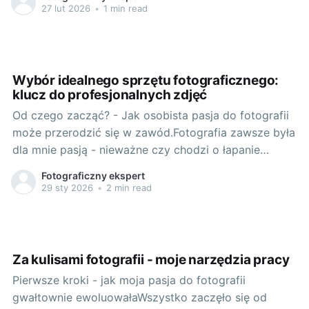
mi uwieczniać unikalne chwile, które napotykam
27 lut 2026
•
1 min read
podczas moich podróży. Pozwala mi to, w pewien
sposób, wziąć kawałek świata z powrotem do domu.
Rozważając nikon z5
Wybór idealnego sprzętu fotograficznego:
klucz do profesjonalnych zdjęć
Od czego zacząć? - Jak osobista pasja do fotografii
może przerodzić się w zawód.Fotografia zawsze była
dla mnie pasją - nieważne czy chodzi o łapanie
ulicznych ujęć, fotografię krajobrazową, portretową
Fotograficzny ekspert
czy szeroko pojętą fotografię studyjną. Zawsze
29 sty 2026
•
2 min read
pociągało mnie to, jak można uchwycić świat w
jednej klatce. Nie jest tajemnicą,
Za kulisami fotografii - moje narzędzia pracy
Pierwsze kroki - jak moja pasja do fotografii
gwałtownie ewoluowałaWszystko zaczęło się od