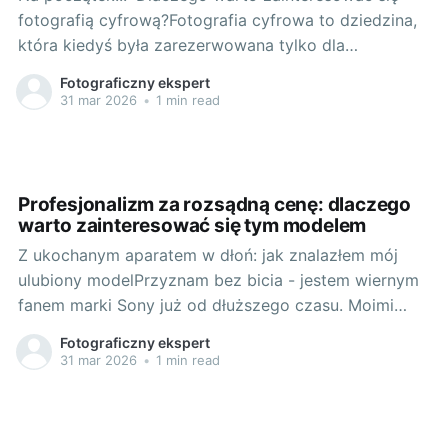
fotografią cyfrową?Fotografia cyfrowa to dziedzina,
która kiedyś była zarezerwowana tylko dla
specjalistów. Dzisiaj, dzięki ogromnemu postępowi
Fotograficzny ekspert
technologicznemu jest dostępna dla wszystkich,
31 mar 2026
•
1 min read
niezależnie od wieku i doświadczenia. Aparaty
cyfrowe są coraz bardziej zaawansowane, a także
coraz bardziej przystępne cenowo. Znakomitym tego
przykładem jest sony
Profesjonalizm za rozsądną cenę: dlaczego
warto zainteresować się tym modelem
Z ukochanym aparatem w dłoń: jak znalazłem mój
ulubiony modelPrzyznam bez bicia - jestem wiernym
fanem marki Sony już od dłuższego czasu. Moimi
oczami przewinęło się wiele aparatów, jednak to
Fotograficzny ekspert
zawsze Sony potrafiło sprostać moim wymaganiom.
31 mar 2026
•
1 min read
Ostatnio nadeszła jednak pora na zmiany.
Poszukiwałem czegoś nowego, świetnej jakości, ale
za rozsądną