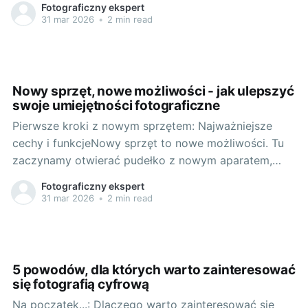
Fotograficzny ekspert
aparatem w telefonie komórkowym, który
31 mar 2026
•
2 min read
towarzyszył mi w te najpiękniejsze pejzaże i miejsca.
Szybko jednak zrozumiałem, że potrzebuję czegoś
więcej. Wtedy
Nowy sprzęt, nowe możliwości - jak ulepszyć
swoje umiejętności fotograficzne
Pierwsze kroki z nowym sprzętem: Najważniejsze
cechy i funkcjeNowy sprzęt to nowe możliwości. Tu
zaczynamy otwierać pudełko z nowym aparatem,
zapach nowości pobudza nasze zmysły. Rozpaczałem
Fotograficzny ekspert
wiele aparatów w swoim życiu, ale czasem jest coś,
31 mar 2026
•
2 min read
co wyróżnia dany model. Tym razem była to Ricoh GR
III. Sama marka jest legendarna,
5 powodów, dla których warto zainteresować
się fotografią cyfrową
Na początek...: Dlaczego warto zainteresować się