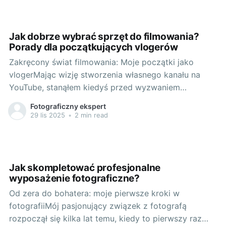
potrzeb, decyzja została podjęta - zdecydowałem się
na canon
Jak dobrze wybrać sprzęt do filmowania?
Porady dla początkujących vlogerów
Zakręcony świat filmowania: Moje początki jako
vlogerMając wizję stworzenia własnego kanału na
YouTube, stanąłem kiedyś przed wyzwaniem
odpowiedzi na pytanie - jak dobrze wybrać sprzęt do
Fotograficzny ekspert
filmowania, będąc kompletnie zielonym w temacie.
29 lis 2025
•
2 min read
Zrozumiałem wtedy, że niezależnie od talentu i
pomysłów, sprzęt do filmowania to klucz do jakości
moich filmów i
Jak skompletować profesjonalne
wyposażenie fotograficzne?
Od zera do bohatera: moje pierwsze kroki w
fotografiiMój pasjonujący związek z fotografą
rozpoczął się kilka lat temu, kiedy to pierwszy raz