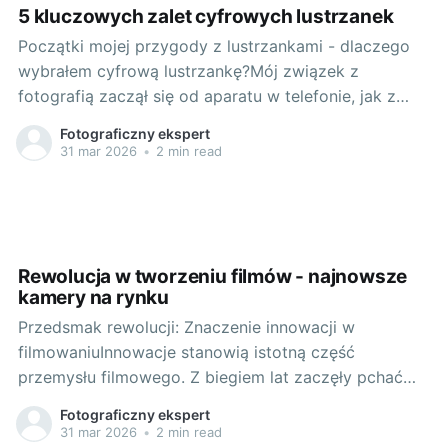
5 kluczowych zalet cyfrowych lustrzanek
Początki mojej przygody z lustrzankami - dlaczego
wybrałem cyfrową lustrzankę?Mój związek z
fotografią zaczął się od aparatu w telefonie, jak z
pewnością wielu z was. Lecz pragnienie uczynienia
Fotograficzny ekspert
moich zdjęć czymś wyjątkowym skłoniło mnie do
31 mar 2026
•
2 min read
poważnego zastanowienia nad wyborem
odpowiedniego sprzętu. W swojej długiej podróży,
podczas której badałem jakie
Rewolucja w tworzeniu filmów - najnowsze
kamery na rynku
Przedsmak rewolucji: Znaczenie innowacji w
filmowaniuInnowacje stanowią istotną część
przemysłu filmowego. Z biegiem lat zaczęły pchać
sztukę filmowania do miejsca, której nie moglibyśmy
Fotograficzny ekspert
sobie wyobrazić dekadę temu. Wszystko, co widzimy
31 mar 2026
•
2 min read