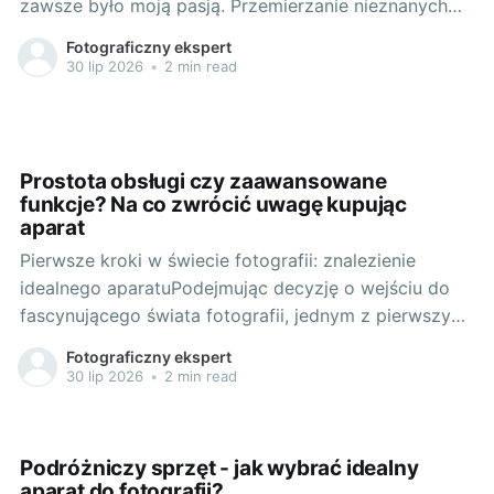
zawsze było moją pasją. Przemierzanie nieznanych
terenów, odkrywanie nowych miejsc, spotykanie
Fotograficzny ekspert
ciekawych ludzi - te doświadczenia są dla mnie
30 lip 2026
•
2 min read
bezcenne. Lecz z czasem odkryłem, że nie wystarcza
mi tylko doświadczać tych chwil, pragnąłem je także
uwieczniać. Tak narodziła się moja
Prostota obsługi czy zaawansowane
funkcje? Na co zwrócić uwagę kupując
aparat
Pierwsze kroki w świecie fotografii: znalezienie
idealnego aparatuPodejmując decyzję o wejściu do
fascynującego świata fotografii, jednym z pierwszych
i zarazem najważniejszych kroków jest wybór
Fotograficzny ekspert
odpowiedniego aparatu. Wielu początkujących
30 lip 2026
•
2 min read
fotografów zastanawia się, czy lepszym wyborem
będzie model prosty w obsłudze czy taki, który
oferuje wiele zaawansowanych funkcji. Odpowiedź
Podróżniczy sprzęt - jak wybrać idealny
nie jest jednoznaczna
aparat do fotografii?