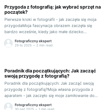
analogowa
Przygoda z fotografią: jak wybrać sprzęt na
początek?
Pierwsze kroki w fotografii - jak zaczęła się moja
przygodaMoja fascynacja obrazem zaczęła się
bardzo wcześnie, kiedy jako małe dziecko
przyglądałem się życiu przez szeroko otwartą
Fotograficzny ekspert
migawkę. Pierwszy aparat dostałem, kiedy miałem
29 lis 2025
•
2 min read
zaledwie 8 lat. Była to prosta analogowa maszyna,
która w moich rękach stawała się magicznym
narzędziem do zapisywania
Poradnik dla początkujących: Jak zacząć
swoją przygodę z fotografią?
Poradnik dla początkujących: Jak zacząć swoją
przygodę z fotografią?Moja własna przygoda z
aparatem - jak zaczęło się moje zamiłowanie do
fotografii?Pasja do fotografii zrodziła się u mnie dość
Fotograficzny ekspert
niespodziewanie. Wszystko zaczęło się od długich,
30 paź 2025
•
1 min read