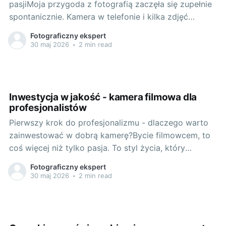
pasjiMoja przygoda z fotografią zaczęła się zupełnie
spontanicznie. Kamera w telefonie i kilka zdjęć
zrobionych podczas wakacji odmieniły moje życie.
Fotograficzny ekspert
Spojrzałem na świat oczami fotografa - z
30 maj 2026
•
2 min read
perspektywy szczegółów, kolorów oraz kształtów.
Odkryłem, że może on być o wiele bardziej
fascynujący, jeżeli tylko
Inwestycja w jakość - kamera filmowa dla
profesjonalistów
Pierwszy krok do profesjonalizmu - dlaczego warto
zainwestować w dobrą kamerę?Bycie filmowcem, to
coś więcej niż tylko pasja. To styl życia, który
wymaga ciągłego doskonalenia się, poszukiwania
Fotograficzny ekspert
nowych inspiracji i inwestycji w sprzęt, który pozwoli
30 maj 2026
•
2 min read
na realizację coraz bardziej wyrafinowanych
projektów. Właśnie dlatego każdy, kto poważnie myśli
o robieniu