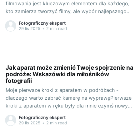
filmowania jest kluczowym elementem dla każdego,
kto zamierza tworzyć filmy, ale wybór najlepszego
dla siebie może być nie lada wyzwaniem.
Fotograficzny ekspert
Potrzebujesz czegoś, co będzie spełniało Twoje
29 lis 2025
•
2 min read
wymagania, będzie w Twoim budżecie i co
najważniejsze, umożliwi Ci tworzenie filmów, które
chciałbyś/abyś zobaczyć.
Jak aparat może zmienić Twoje spojrzenie na
podróże: Wskazówki dla miłośników
fotografii
Moje pierwsze kroki z aparatem w podróżach -
dlaczego warto zabrać kamerę na wyprawęPierwsze
kroki z aparatem w ręku były dla mnie czymś nowym
i niesamowicie ekscytującym. Lubiłem koncepcję
Fotograficzny ekspert
tego, że zwykłe miejsca mogą nabrać niezwykłego
29 lis 2025
•
2 min read
charakteru dzięki temu, jak je utrwalimy. Początkowo
moją towarzyszką na wyprawach była stara,