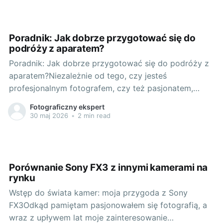
pracy oraz łatwość obsługi, a przede wszystkim,
Poradnik: Jak dobrze przygotować się do
podróży z aparatem?
Poradnik: Jak dobrze przygotować się do podróży z
aparatem?Niezależnie od tego, czy jesteś
profesjonalnym fotografem, czy też pasjonatem,
który uwielbia dokumentować swoje podróże, pewne
Fotograficzny ekspert
jest jedno - właściwe przygotowanie jest kluczem do
30 maj 2026
•
2 min read
sukcesu. Zapraszam do przeczytania tego poradnika,
który pomoże Ci się odpowiednio przygotować do
podróży z aparatem. Zaczynajmy
Porównanie Sony FX3 z innymi kamerami na
rynku
Wstęp do świata kamer: moja przygoda z Sony
FX3Odkąd pamiętam pasjonowałem się fotografią, a
wraz z upływem lat moje zainteresowanie