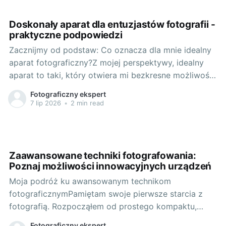
technologiach w fotografii, byłem przerażony. Jak
możliwe, że aparat może ważyć mniej,
Doskonały aparat dla entuzjastów fotografii -
praktyczne podpowiedzi
Zacznijmy od podstaw: Co oznacza dla mnie idealny
aparat fotograficzny?Z mojej perspektywy, idealny
aparat to taki, który otwiera mi bezkresne możliwości
twórcze, a jednocześnie jest praktyczny i nie
Fotograficzny ekspert
przysparza mi bezpośrednich problemów na żadnym
7 lip 2026
•
2 min read
etapie pracy. To kombinacja doskonałej jakości
obrazu, wygody obsługi i trwałości. Bez względu na
to,
Zaawansowane techniki fotografowania:
Poznaj możliwości innowacyjnych urządzeń
Moja podróż ku awansowanym technikom
fotograficznymPamiętam swoje pierwsze starcia z
fotografią. Rozpocząłem od prostego kompaktu,
który zawsze nosiłem przy sobie. Początkowo moje
Fotograficzny ekspert