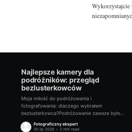
Wykorzystajcie 
niezapomnianych
Najlepsze kamery dla
podróżników: przegląd
bezlusterkowców
Moja miłość do podróżowania i
fotografowania: dlaczego wybrałem
bezlusterkowca?Podróżowanie zawsze było
moją pasją. Przemierzanie nieznanych terenów,
Fotograficzny ekspert
odkrywanie nowych miejsc, spotykanie
30 lip 2026
•
2 min read