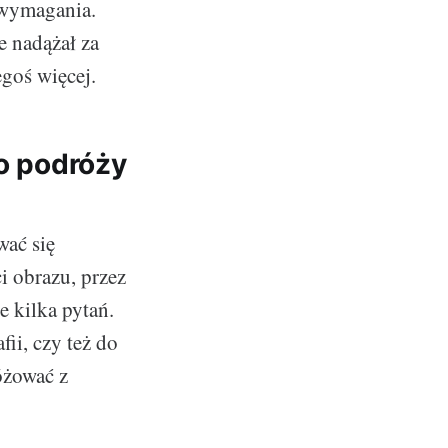
e wymagania.
e nadążał za
goś więcej.
do podróży
wać się
i obrazu, przez
 kilka pytań.
ii, czy też do
óżować z