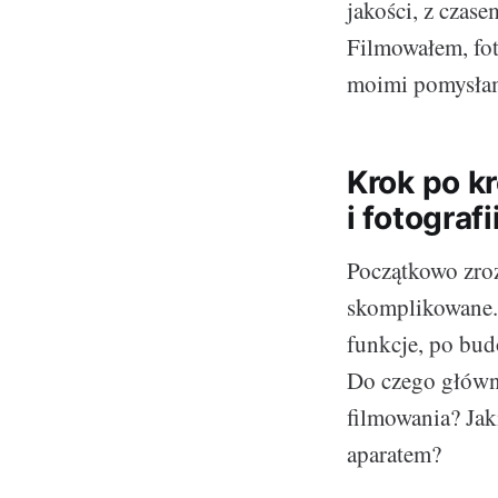
jakości, z czas
Filmowałem, fot
moimi pomysłami
Krok po k
i fotografi
Początkowo zroz
skomplikowane. 
funkcje, po bud
Do czego główni
filmowania? Jak
aparatem?