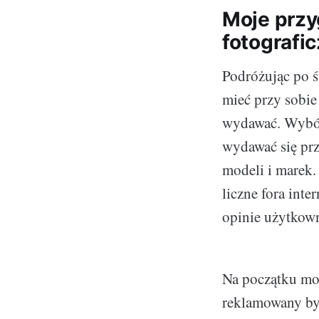
Moje prz
fotografi
Podróżując po ś
mieć przy sobie 
wydawać. Wybór
wydawać się prz
modeli i marek.
liczne fora inte
opinie użytkow
Na początku moj
reklamowany był