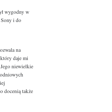
 był wygodny w
 Sony i do
pozwala na
 który daje mi
Jego niewielkie
elodniowych
iej
co docenią także