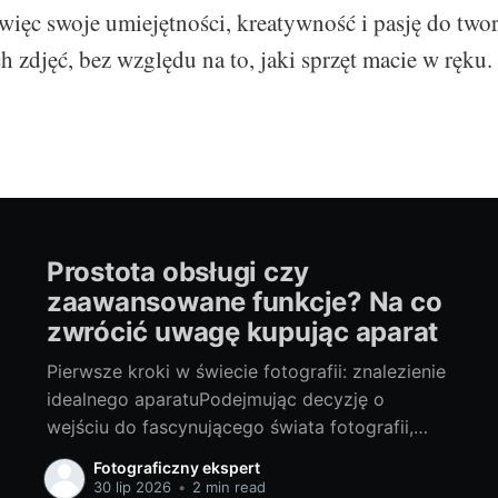
więc swoje umiejętności, kreatywność i pasję do two
 zdjęć, bez względu na to, jaki sprzęt macie w ręku.
Prostota obsługi czy
zaawansowane funkcje? Na co
zwrócić uwagę kupując aparat
Pierwsze kroki w świecie fotografii: znalezienie
idealnego aparatuPodejmując decyzję o
wejściu do fascynującego świata fotografii,
jednym z pierwszych i zarazem
Fotograficzny ekspert
najważniejszych kroków jest wybór
30 lip 2026
•
2 min read