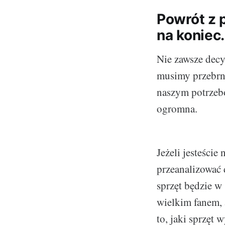
Powrót z 
na koniec.
Nie zawsze decy
musimy przebrną
naszym potrzebo
ogromna.
Jeżeli jesteści
przeanalizować 
sprzęt będzie w 
wielkim fanem, 
to, jaki sprzęt w