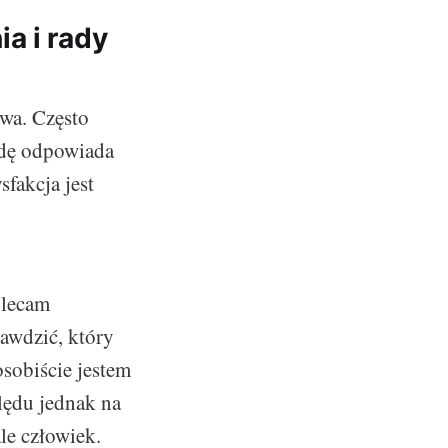
a i rady
twa. Często
wdę odpowiada
fakcja jest
olecam
awdzić, który
osobiście jestem
lędu jednak na
ale człowiek.