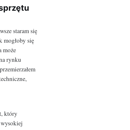
sprzętu
wsze staram się
ak mogłoby się
a może
 na rynku
 przemierzałem
 techniczne,
, który
 wysokiej