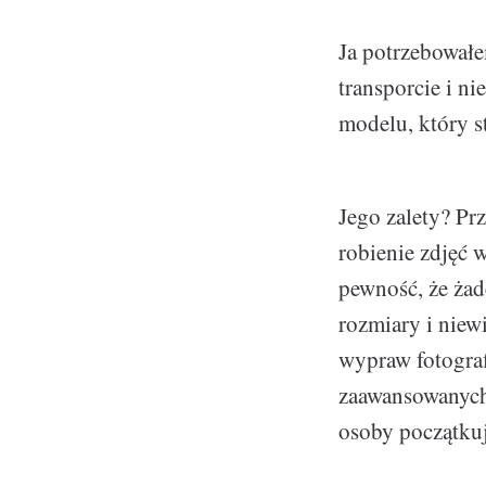
Ja potrzebowałe
transporcie i n
modelu, który s
Jego zalety? Pr
robienie zdjęć 
pewność, że ża
rozmiary i niew
wypraw fotograf
zaawansowanych 
osoby początkuj