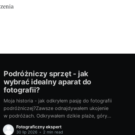
rzenia
Podróżniczy sprzęt - jak
wybrać idealny aparat do
fotografii?
Moja historia - jak odkryłem pasję do fotografii
podróżniczej?Zawsze odnajdywałem ukojenie
w podróżach. Odkrywałem dzikie plaże, góry
wiązane z lokalnymi legendami, nieznane małe
Fotograficzny ekspert
miasteczka i tętniące życiem metropolie. Z
30 lip 2026
•
2 min read