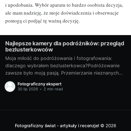
i upodobania. Wybór aparatu to bardzo osobista decyzja,
ale mam nadzieję, że moje doświadczenia i obserwacje
pomogą ci podjąć tę ważną decyzję.
Najlepsze kamery dla podróżników: przegląd
bezlusterkowców
Moja miłość do podróżowania i fotografowania:
dlaczego wybrałem bezlusterkowca?Podróżowanie
zawsze było moją pasją. Przemierzanie nieznanych
terenów, odkrywanie nowych miejsc, spotykanie
Fotograficzny ekspert
ciekawych ludzi - te doświadczenia są dla mnie
30 lip 2026
•
2 min read
bezcenne. Lecz z czasem odkryłem, że nie wystarcza
mi tylko doświadczać tych chwil, pragnąłem je także
uwieczniać. Tak narodziła się moja
Fotograficzny świat - artykuły i recenzje!
© 2026