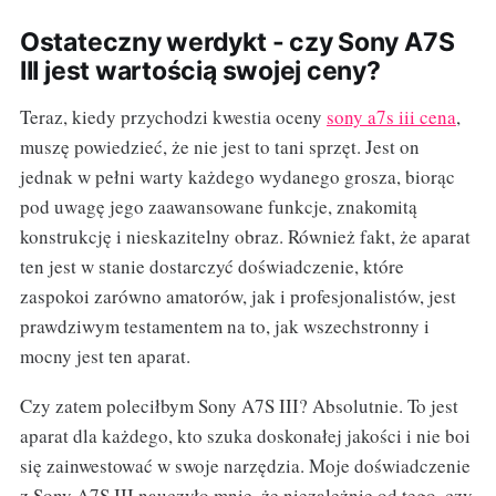
Ostateczny werdykt - czy Sony A7S
III jest wartością swojej ceny?
Teraz, kiedy przychodzi kwestia oceny
sony a7s iii cena
,
muszę powiedzieć, że nie jest to tani sprzęt. Jest on
jednak w pełni warty każdego wydanego grosza, biorąc
pod uwagę jego zaawansowane funkcje, znakomitą
konstrukcję i nieskazitelny obraz. Również fakt, że aparat
ten jest w stanie dostarczyć doświadczenie, które
zaspokoi zarówno amatorów, jak i profesjonalistów, jest
prawdziwym testamentem na to, jak wszechstronny i
mocny jest ten aparat.
Czy zatem poleciłbym Sony A7S III? Absolutnie. To jest
aparat dla każdego, kto szuka doskonałej jakości i nie boi
się zainwestować w swoje narzędzia. Moje doświadczenie
z Sony A7S III nauczyło mnie, że niezależnie od tego, czy