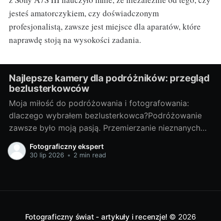
jesteś amatorczykiem, czy doświadczonym
profesjonalistą, zawsze jest miejsce dla aparatów, które
naprawdę stoją na wysokości zadania.
Najlepsze kamery dla podróżników: przegląd
bezlusterkowców
Moja miłość do podróżowania i fotografowania:
dlaczego wybrałem bezlusterkowca?Podróżowanie
zawsze było moją pasją. Przemierzanie nieznanych
terenów, odkrywanie nowych miejsc, spotykanie
Fotograficzny ekspert
ciekawych ludzi - te doświadczenia są dla mnie
30 lip 2026
•
2 min read
bezcenne. Lecz z czasem odkryłem, że nie wystarcza
mi tylko doświadczać tych chwil, pragnąłem je także
uwieczniać. Tak narodziła się moja
Fotograficzny świat - artykuły i recenzje!
© 2026