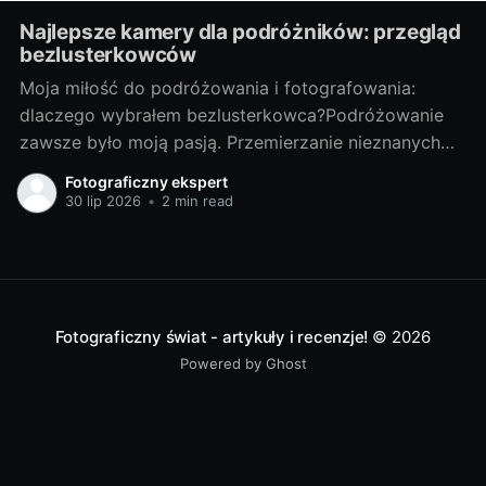
Najlepsze kamery dla podróżników: przegląd
bezlusterkowców
Moja miłość do podróżowania i fotografowania:
dlaczego wybrałem bezlusterkowca?Podróżowanie
zawsze było moją pasją. Przemierzanie nieznanych
terenów, odkrywanie nowych miejsc, spotykanie
Fotograficzny ekspert
ciekawych ludzi - te doświadczenia są dla mnie
30 lip 2026
•
2 min read
bezcenne. Lecz z czasem odkryłem, że nie wystarcza
mi tylko doświadczać tych chwil, pragnąłem je także
uwieczniać. Tak narodziła się moja
Fotograficzny świat - artykuły i recenzje!
© 2026
Powered by Ghost