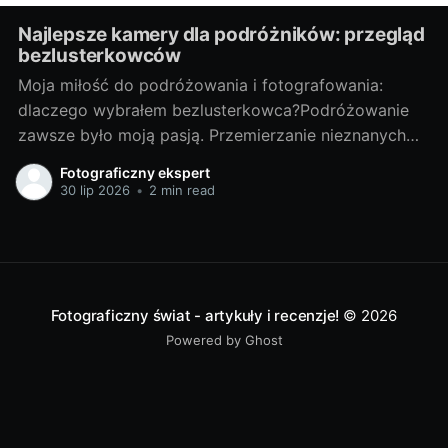
Najlepsze kamery dla podróżników: przegląd
bezlusterkowców
Moja miłość do podróżowania i fotografowania:
dlaczego wybrałem bezlusterkowca?Podróżowanie
zawsze było moją pasją. Przemierzanie nieznanych
terenów, odkrywanie nowych miejsc, spotykanie
Fotograficzny ekspert
ciekawych ludzi - te doświadczenia są dla mnie
30 lip 2026
•
2 min read
bezcenne. Lecz z czasem odkryłem, że nie wystarcza
mi tylko doświadczać tych chwil, pragnąłem je także
uwieczniać. Tak narodziła się moja
Fotograficzny świat - artykuły i recenzje!
© 2026
Powered by Ghost