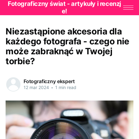
Fotograficzny świat - artykuły i recenzj
e!
Niezastąpione akcesoria dla
każdego fotografa - czego nie
może zabraknąć w Twojej
torbie?
Fotograficzny ekspert
12 mar 2024
•
1 min read