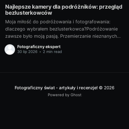
Najlepsze kamery dla podróżników: przegląd
bezlusterkowców
Moja miłość do podróżowania i fotografowania:
dlaczego wybrałem bezlusterkowca?Podróżowanie
zawsze było moją pasją. Przemierzanie nieznanych
terenów, odkrywanie nowych miejsc, spotykanie
Fotograficzny ekspert
ciekawych ludzi - te doświadczenia są dla mnie
30 lip 2026
•
2 min read
bezcenne. Lecz z czasem odkryłem, że nie wystarcza
mi tylko doświadczać tych chwil, pragnąłem je także
uwieczniać. Tak narodziła się moja
Fotograficzny świat - artykuły i recenzje!
© 2026
Powered by Ghost