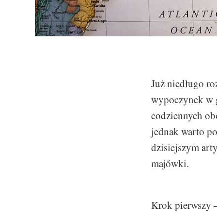
Już niedługo ro
wypoczynek w gr
codziennych obo
jednak warto po
dzisiejszym art
majówki.
Krok pierwszy 