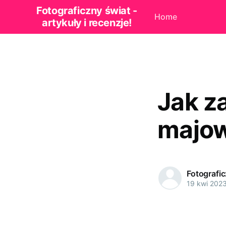
Fotograficzny świat -
Home
artykuły i recenzje!
Jak z
majo
Fotografi
19 kwi 202