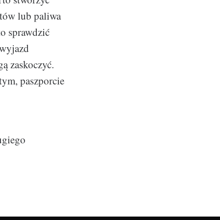
etów lub paliwa
to sprawdzić
 wyjazd
gą zaskoczyć.
tym, paszporcie
ugiego