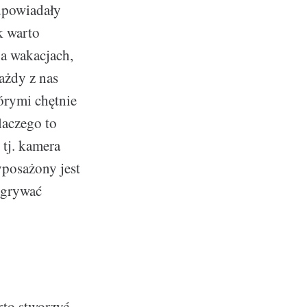
odpowiadały
k warto
na wakacjach,
ażdy z nas
órymi chętnie
laczego to
 tj. kamera
yposażony jest
agrywać
arto stworzyć