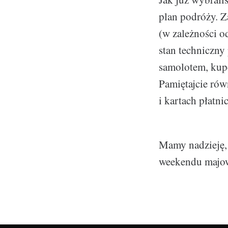
plan podróży. Z
(w zależności o
stan techniczny
samolotem, kupc
Pamiętajcie ró
i kartach płatn
Mamy nadzieję,
weekendu majo