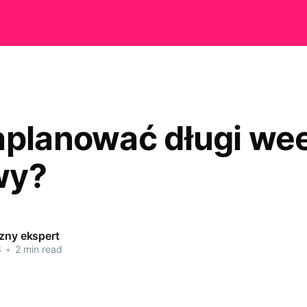
aplanować długi we
wy?
czny ekspert
3
•
2 min read