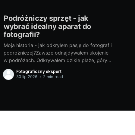
Podróżniczy sprzęt - jak
wybrać idealny aparat do
fotografii?
Moja historia - jak odkryłem pasję do fotografii
podróżniczej?Zawsze odnajdywałem ukojenie
w podróżach. Odkrywałem dzikie plaże, góry
wiązane z lokalnymi legendami, nieznane małe
Fotograficzny ekspert
miasteczka i tętniące życiem metropolie. Z
30 lip 2026
•
2 min read
biegiem czasu zrozumiałem, jak ważne jest dla
mnie zatrzymywanie tych momentów i scenerii
- i tak oto zaczęła się moja
Powered by Ghost