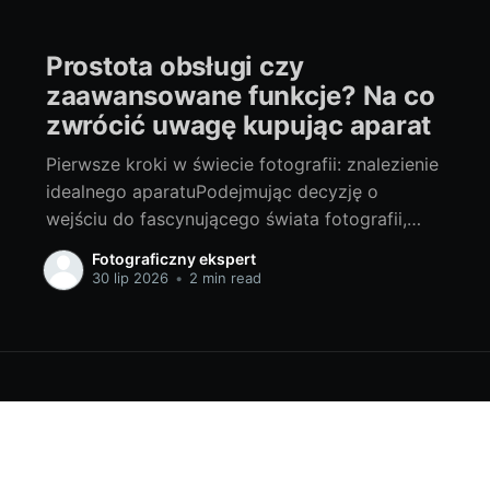
Prostota obsługi czy
zaawansowane funkcje? Na co
zwrócić uwagę kupując aparat
Pierwsze kroki w świecie fotografii: znalezienie
idealnego aparatuPodejmując decyzję o
wejściu do fascynującego świata fotografii,
jednym z pierwszych i zarazem
Fotograficzny ekspert
najważniejszych kroków jest wybór
30 lip 2026
•
2 min read
odpowiedniego aparatu. Wielu początkujących
fotografów zastanawia się, czy lepszym
wyborem będzie model prosty w obsłudze czy
taki, który oferuje wiele zaawansowanych
funkcji. Odpowiedź nie jest jednoznaczna