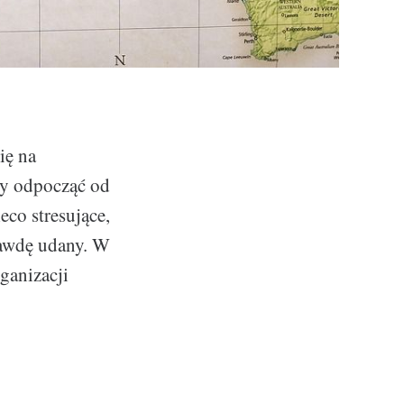
ię na
by odpocząć od
co stresujące,
rawdę udany. W
ganizacji