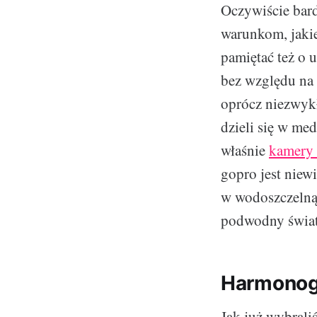
Oczywiście bard
warunkom, jakie
pamiętać też o 
bez względu na 
oprócz niezwykł
dzieli się w me
właśnie
kamery 
gopro jest niew
w wodoszczelną
podwodny świat 
Harmonog
Jak już wybraliś