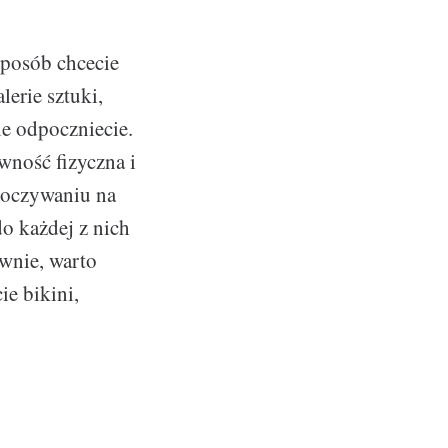
sposób chcecie
lerie sztuki,
ie odpoczniecie.
wność fizyczna i
poczywaniu na
do każdej z nich
ywnie, warto
ie bikini,