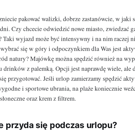
zniecie pakować walizki, dobrze zastanówcie, w jaki 
 dni. Czy chcecie odwiedzić nowe miasto, zwiedzać ga
? Taki wyjazd może być intensywny i na nim raczej n
wybrać się w góry i odpoczynkiem dla Was jest akty
ród natury? Majówkę można spędzić również na wy
u drinków z palemką. Opcji jest naprawdę wiele, ale 
 się przygotować. Jeśli urlop zamierzamy spędzić akt
wygodne i sportowe ubrania, na plaże koniecznie weźc
słoneczne oraz krem z filtrem.
e przyda się podczas urlopu?