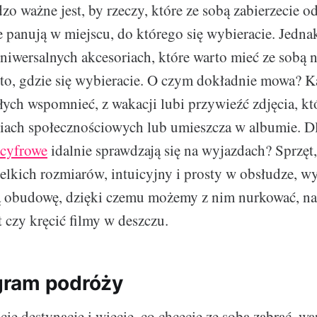
zo ważne jest, by rzeczy, które ze sobą zabierzecie 
 panują w miejscu, do którego się wybieracie. Jedna
uniwersalnych akcesoriach, które warto mieć ze sobą 
to, gdzie się wybieracie. O czym dokładnie mowa? K
ych wspomnieć, z wakacji lubi przywieźć zdjęcia, kt
diach społecznościowych lub umieszcza w albumie. D
cyfrowe
idalnie sprawdzają się na wyjazdach? Sprzęt,
ielkich rozmiarów, intuicyjny i prosty w obsłudze, w
 obudowę, dzięki czemu możemy z nim nurkować, n
czy kręcić filmy w deszczu.
ram podróży
cie destynację i wiecie, co chcecie ze sobą zabrać, w