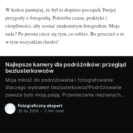
W końcu pamiętaj, że był to dopiero początek Twojej
przygody z fotografią. Potrzeba czasu, praktyki i
cierpliwości, aby zostać znakomitym fotografem. Moja
rada? Po prostu ciesz się tym, co robisz. Bo przecież o to
w tym wszystkim chodzi!
Najlepsze kamery dla podróżników: przegląd
bezlusterkowców
Moja miłość do podróżowania i fotografowania:
dlaczego wybrałem bezlusterkowca?Podróżowanie
zawsze było moją pasją. Przemierzanie nieznanych
terenów, odkrywanie nowych miejsc, spotykanie
Fotograficzny ekspert
ciekawych ludzi - te doświadczenia są dla mnie
30 lip 2026
•
2 min read
bezcenne. Lecz z czasem odkryłem, że nie wystarcza
mi tylko doświadczać tych chwil, pragnąłem je także
uwieczniać. Tak narodziła się moja