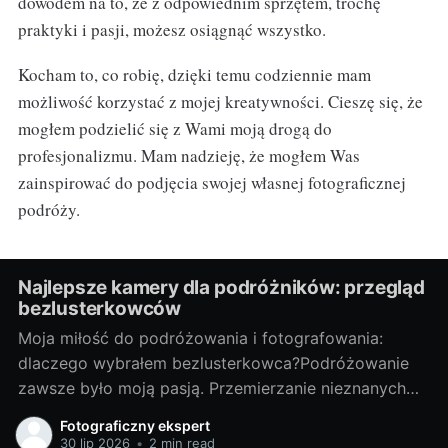
dowodem na to, że z odpowiednim sprzętem, trochę
praktyki i pasji, możesz osiągnąć wszystko.
Kocham to, co robię, dzięki temu codziennie mam
możliwość korzystać z mojej kreatywności. Cieszę się, że
mogłem podzielić się z Wami moją drogą do
profesjonalizmu. Mam nadzieję, że mogłem Was
zainspirować do podjęcia swojej własnej fotograficznej
podróży.
Najlepsze kamery dla podróżników: przegląd
bezlusterkowców
Moja miłość do podróżowania i fotografowania:
dlaczego wybrałem bezlusterkowca?Podróżowanie
zawsze było moją pasją. Przemierzanie nieznanych
terenów, odkrywanie nowych miejsc, spotykanie
Fotograficzny ekspert
ciekawych ludzi - te doświadczenia są dla mnie
30 lip 2026
•
2 min read