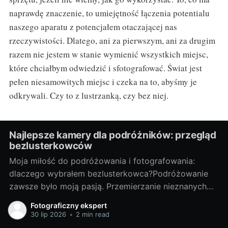
naprawdę znaczenie, to umiejętność łączenia potentialu
naszego aparatu z potencjałem otaczającej nas
rzeczywistości. Dlatego, ani za pierwszym, ani za drugim
razem nie jestem w stanie wymienić wszystkich miejsc,
które chciałbym odwiedzić i sfotografować. Świat jest
pełen niesamowitych miejsc i czeka na to, abyśmy je
odkrywali. Czy to z lustrzanką, czy bez niej.
Najlepsze kamery dla podróżników: przegląd
bezlusterkowców
Moja miłość do podróżowania i fotografowania:
dlaczego wybrałem bezlusterkowca?Podróżowanie
zawsze było moją pasją. Przemierzanie nieznanych
terenów, odkrywanie nowych miejsc, spotykanie
Fotograficzny ekspert
ciekawych ludzi - te doświadczenia są dla mnie
30 lip 2026
•
2 min read
bezcenne. Lecz z czasem odkryłem, że nie wystarcza