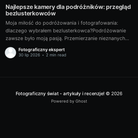
Najlepsze kamery dla podróżników: przegląd
bezlusterkowców
Moja miłość do podróżowania i fotografowania:
dlaczego wybrałem bezlusterkowca?Podróżowanie
zawsze było moją pasją. Przemierzanie nieznanych
terenów, odkrywanie nowych miejsc, spotykanie
Fotograficzny ekspert
ciekawych ludzi - te doświadczenia są dla mnie
30 lip 2026
•
2 min read
bezcenne. Lecz z czasem odkryłem, że nie wystarcza
mi tylko doświadczać tych chwil, pragnąłem je także
uwieczniać. Tak narodziła się moja
Fotograficzny świat - artykuły i recenzje!
© 2026
Powered by Ghost