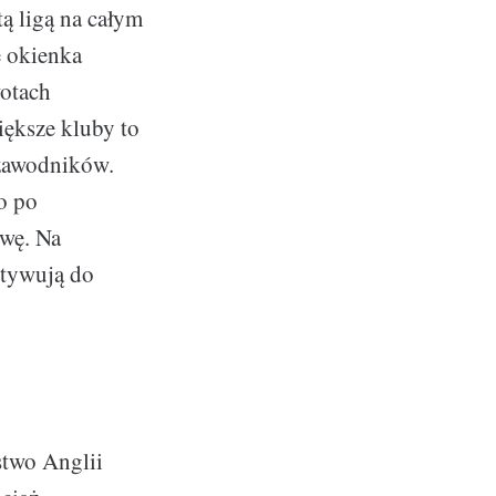
ą ligą na całym
e okienka
wotach
iększe kluby to
 zawodników.
o po
owę. Na
otywują do
stwo Anglii