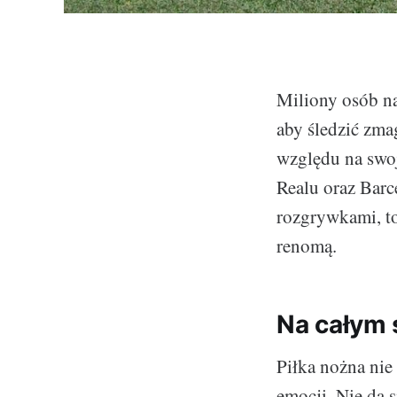
Miliony osób na
aby śledzić zma
względu na swoj
Realu oraz Barce
rozgrywkami, to
renomą.
Na całym 
Piłka nożna nie
emocji. Nie da s