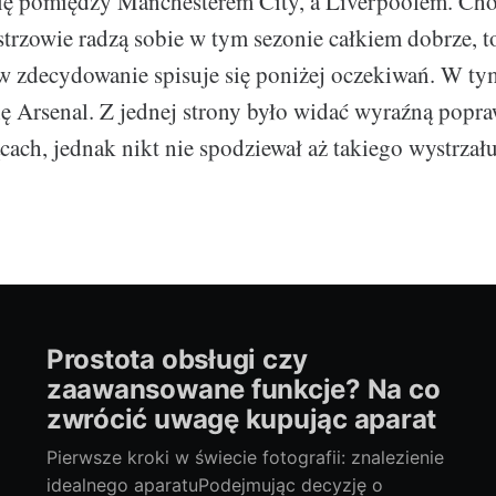
się pomiędzy Manchesterem City, a Liverpoolem. Cho
strzowie radzą sobie w tym sezonie całkiem dobrze, t
ów zdecydowanie spisuje się poniżej oczekiwań. W t
się Arsenal. Z jednej strony było widać wyraźną popr
cach, jednak nikt nie spodziewał aż takiego wystrzał
Prostota obsługi czy
zaawansowane funkcje? Na co
zwrócić uwagę kupując aparat
Pierwsze kroki w świecie fotografii: znalezienie
idealnego aparatuPodejmując decyzję o