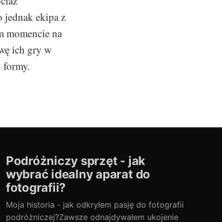
ciaż
o jednak ekipa z
ym momencie na
awę ich gry w
u formy.
Podróżniczy sprzęt - jak
wybrać idealny aparat do
fotografii?
Moja historia - jak odkryłem pasję do fotografii
podróżniczej?Zawsze odnajdywałem ukojenie