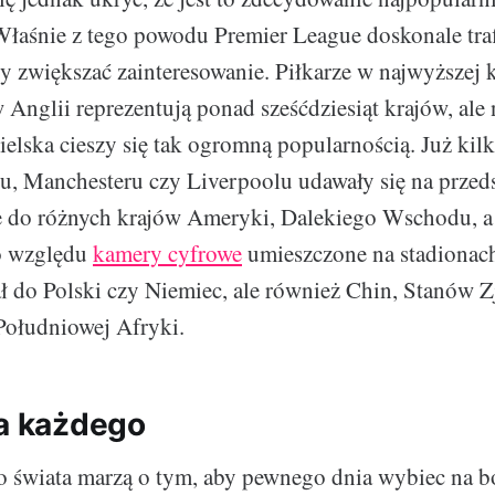
Właśnie z tego powodu Premier League doskonale traf
y zwiększać zainteresowanie. Piłkarze w najwyższej k
Anglii reprezentują ponad sześćdziesiąt krajów, ale 
ielska cieszy się tak ogromną popularnością. Już kilk
u, Manchesteru czy Liverpoolu udawały się na prze
 do różnych krajów Ameryki, Dalekiego Wschodu, a
go względu
kamery cyfrowe
umieszczone na stadionach
ał do Polski czy Niemiec, ale również Chin, Stanów
Południowej Afryki.
la każdego
go świata marzą o tym, aby pewnego dnia wybiec na b