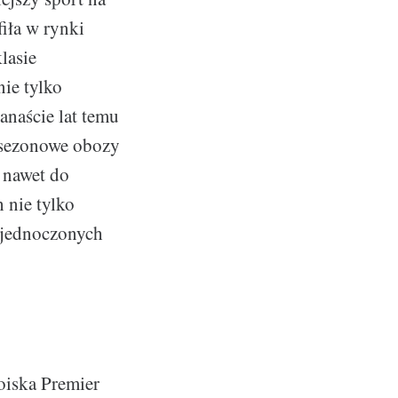
iła w rynki
lasie
nie tylko
anaście lat temu
dsezonowe obozy
 nawet do
 nie tylko
 Zjednoczonych
oiska Premier