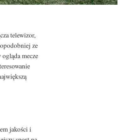
cza telewizor,
dopodobniej ze
w ogląda mecze
nteresowanie
największą
em jakości i
iejszy sport na