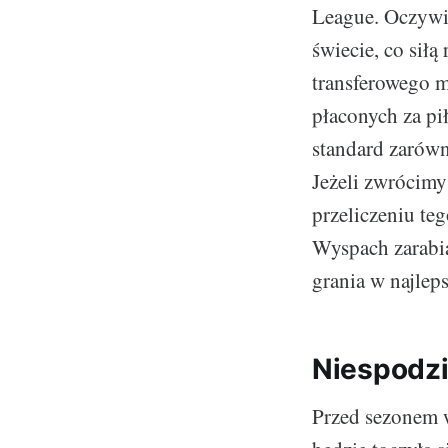
League. Oczywiś
świecie, co siłą
transferowego 
płaconych za pi
standard zarówn
Jeżeli zwrócimy
przeliczeniu te
Wyspach zarabi
grania w najleps
Niespodzi
Przed sezonem w