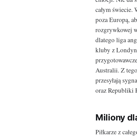
całym świecie. 
poza Europą, ab
rozgrywkowej w 
dlatego liga ang
kluby z Londyn
przygotowawcze
Australii. Z te
przesyłają sygn
oraz Republiki 
Miliony d
Piłkarze z całe