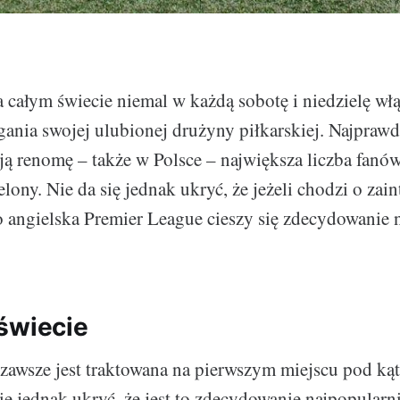
 całym świecie niemal w każdą sobotę i niedzielę włą
gania swojej ulubionej drużyny piłkarskiej. Najpraw
ą renomę – także w Polsce – największa liczba fanó
lony. Nie da się jednak ukryć, że jeżeli chodzi o zai
 angielska Premier League cieszy się zdecydowanie 
świecie
 zawsze jest traktowana na pierwszym miejscu pod kąt
ię jednak ukryć, że jest to zdecydowanie najpopularn