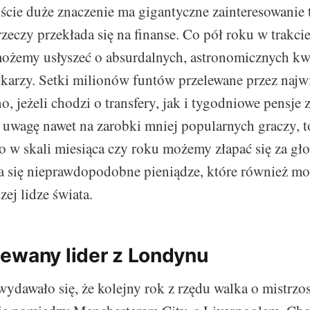
cie duże znaczenie ma gigantyczne zainteresowanie t
 rzeczy przekłada się na finanse. Co pół roku w trakci
możemy usłyszeć o absurdalnych, astronomicznych k
łkarzy. Setki milionów funtów przelewane przez najw
o, jeżeli chodzi o transfery, jak i tygodniowe pensje
 uwagę nawet na zarobki mniej popularnych graczy, t
go w skali miesiąca czy roku możemy złapać się za gł
a się nieprawdopodobne pieniądze, które również m
zej lidze świata.
ewany lider z Londynu
ydawało się, że kolejny rok z rzędu walka o mistrzo