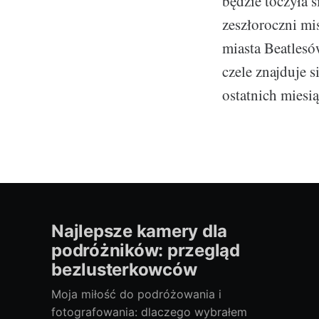
będzie toczyła 
zeszłoroczni mi
miasta Beatles
czele znajduje 
ostatnich miesią
Najlepsze kamery dla
podróżników: przegląd
bezlusterkowców
Moja miłość do podróżowania i
fotografowania: dlaczego wybrałem