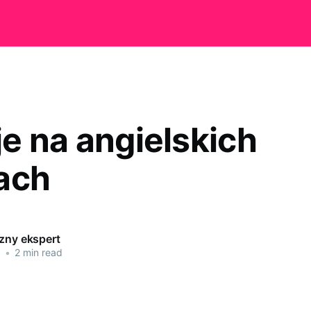
e na angielskich
ach
czny ekspert
3
•
2 min read