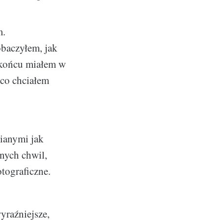
m.
obaczyłem, jak
W końcu miałem w
 co chciałem
nianymi jak
nych chwil,
tograficzne.
yraźniejsze,