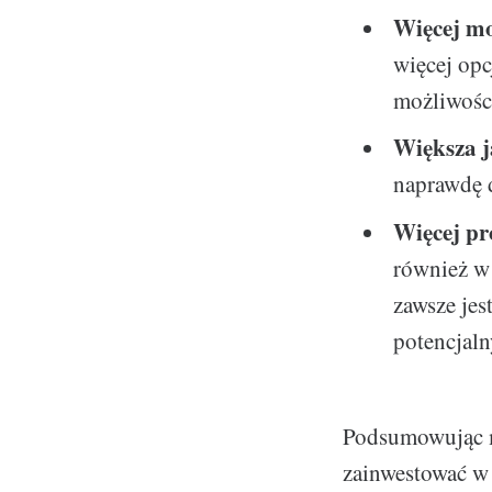
Więcej mo
więcej opc
możliwośc
Większa j
naprawdę 
Więcej pr
również w 
zawsze jes
potencjaln
Podsumowując mo
zainwestować w d