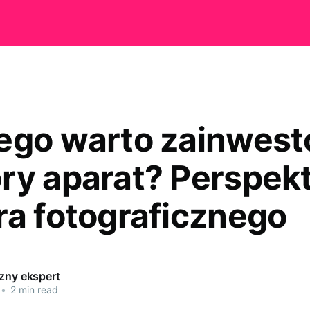
ego warto zainwes
ry aparat? Perspek
ra fotograficznego
czny ekspert
•
2 min read