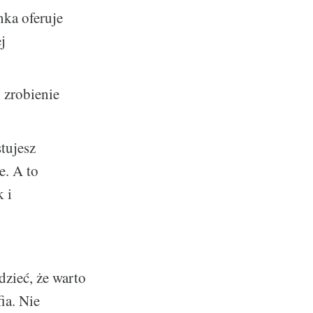
nka oferuje
j
 zrobienie
stujesz
e. A to
 i
zieć, że warto
ia. Nie