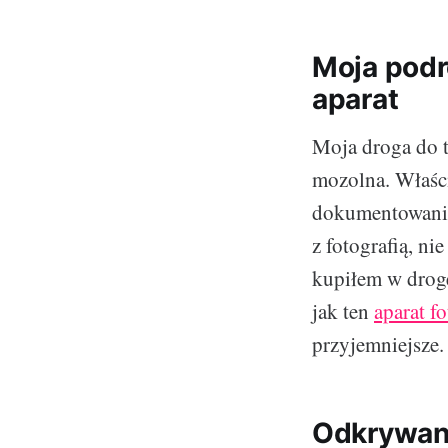
Moja podró
aparat
Moja droga do t
mozolna. Właści
dokumentowania
z fotografią, ni
kupiłem w droge
jak ten
aparat f
przyjemniejsze.
Odkrywani