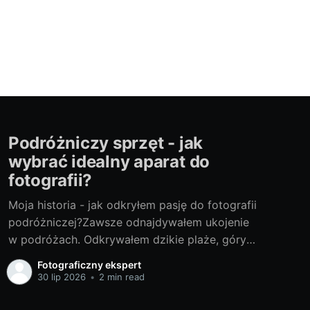
Podróżniczy sprzęt - jak
wybrać idealny aparat do
fotografii?
Moja historia - jak odkryłem pasję do fotografii
podróżniczej?Zawsze odnajdywałem ukojenie
w podróżach. Odkrywałem dzikie plaże, góry
wiązane z lokalnymi legendami, nieznane małe
Fotograficzny ekspert
miasteczka i tętniące życiem metropolie. Z
30 lip 2026
•
2 min read
biegiem czasu zrozumiałem, jak ważne jest dla
mnie zatrzymywanie tych momentów i scenerii