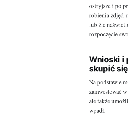
ostryjsze i po p
robienia zdjęć,
lub źle naświet
rozpoczęcie swo
Wnioski i
skupić si
Na podstawie m
zainwestować w 
ale także umożl
wpadł.