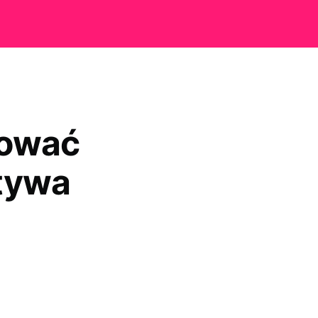
tować
tywa