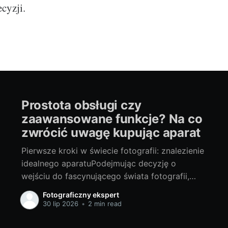
ecyzji.
Prostota obsługi czy
zaawansowane funkcje? Na co
zwrócić uwagę kupując aparat
Pierwsze kroki w świecie fotografii: znalezienie
idealnego aparatuPodejmując decyzję o
wejściu do fascynującego świata fotografii,
jednym z pierwszych i zarazem
Fotograficzny ekspert
najważniejszych kroków jest wybór
30 lip 2026
•
2 min read
odpowiedniego aparatu. Wielu początkujących
fotografów zastanawia się, czy lepszym