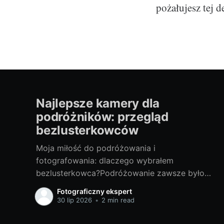
pożałujesz tej d
Najlepsze kamery dla
podróżników: przegląd
bezlusterkowców
Moja miłość do podróżowania i
fotografowania: dlaczego wybrałem
bezlusterkowca?Podróżowanie zawsze było
moją pasją. Przemierzanie nieznanych terenów,
Fotograficzny ekspert
odkrywanie nowych miejsc, spotykanie
30 lip 2026
•
2 min read
ciekawych ludzi - te doświadczenia są dla mnie
bezcenne. Lecz z czasem odkryłem, że nie