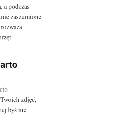
a, a podczas
adnie zaszumione
 rozważa
rzęt.
warto
rto
 Twoich zdjęć,
ej byś nie