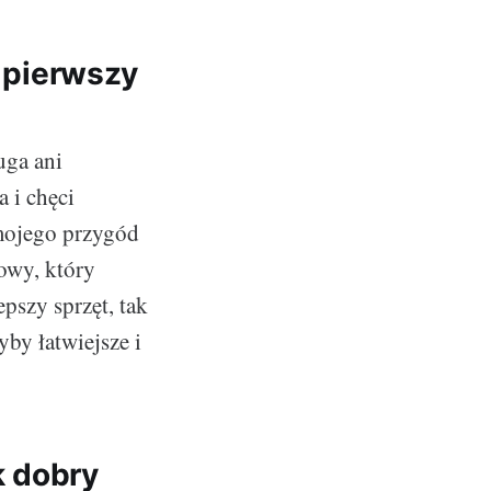
i pierwszy
uga ani
 i chęci
mojego przygód
rowy, który
pszy sprzęt, tak
yby łatwiejsze i
k dobry