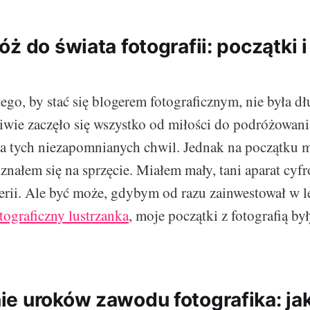
ż do świata fotografii: początki 
ego, by stać się blogerem fotograficznym, nie była dł
wie zaczęło się wszystko od miłości do podróżowania
 tych niezapomnianych chwil. Jednak na początku 
e znałem się na sprzęcie. Miałem mały, tani aparat cyf
rii. Ale być może, gdybym od razu zainwestował w le
otograficzny lustrzanka
, moje początki z fotografią był
e uroków zawodu fotografika: ja