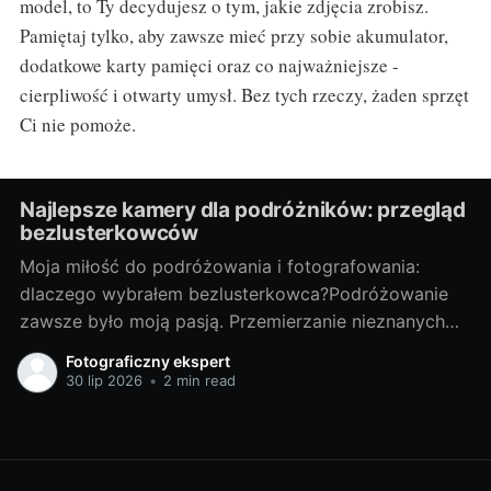
model, to Ty decydujesz o tym, jakie zdjęcia zrobisz.
Pamiętaj tylko, aby zawsze mieć przy sobie akumulator,
dodatkowe karty pamięci oraz co najważniejsze -
cierpliwość i otwarty umysł. Bez tych rzeczy, żaden sprzęt
Ci nie pomoże.
Najlepsze kamery dla podróżników: przegląd
bezlusterkowców
Moja miłość do podróżowania i fotografowania:
dlaczego wybrałem bezlusterkowca?Podróżowanie
zawsze było moją pasją. Przemierzanie nieznanych
terenów, odkrywanie nowych miejsc, spotykanie
Fotograficzny ekspert
ciekawych ludzi - te doświadczenia są dla mnie
30 lip 2026
•
2 min read
bezcenne. Lecz z czasem odkryłem, że nie wystarcza
mi tylko doświadczać tych chwil, pragnąłem je także
uwieczniać. Tak narodziła się moja