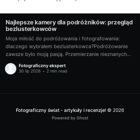
Najlepsze kamery dla podróżników: przegląd
bezlusterkowców
Moja miłość do podróżowania i fotografowania:
dlaczego wybrałem bezlusterkowca?Podróżowanie
zawsze było moją pasją. Przemierzanie nieznanych
terenów, odkrywanie nowych miejsc, spotykanie
Fotograficzny ekspert
ciekawych ludzi - te doświadczenia są dla mnie
30 lip 2026
•
2 min read
bezcenne. Lecz z czasem odkryłem, że nie wystarcza
mi tylko doświadczać tych chwil, pragnąłem je także
uwieczniać. Tak narodziła się moja
Fotograficzny świat - artykuły i recenzje!
© 2026
Powered by Ghost